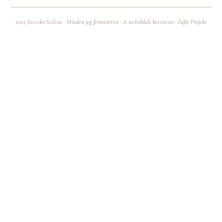
2025 Szecskó Szilvia · Minden jog fenntartva · A weboldalt készítette:
Zafír Projekt