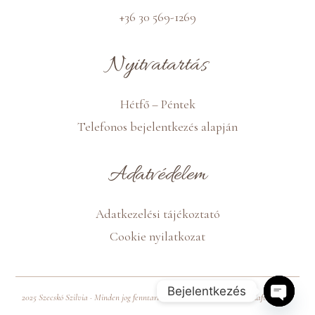
+36 30 569-1269
Nyitvatartás
Hétfő – Péntek
Telefonos bejelentkezés alapján
Adatvédelem
Adatkezelési tájékoztató
Cookie nyilatkozat
Bejelentkezés
2025 Szecskó Szilvia · Minden jog fenntartva · A weboldalt készítette:
Zafír Projekt
Open 