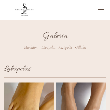
Galéria
Munkáim – Lábápolás · Kézápolás · Géllakk
Lábápolás