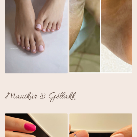
Manikűr & Géllakk