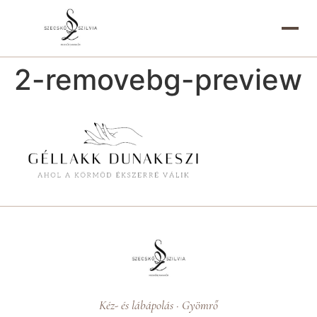
2-removebg-preview
Kéz- és lábápolás · Gyömrő