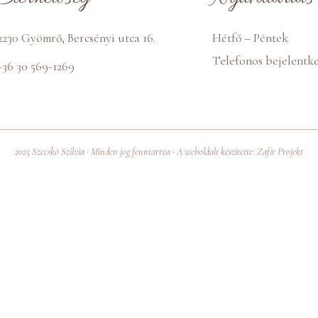
2230 Gyömrő, Bercsényi utca 16.
Hétfő – Péntek
Telefonos bejelentke
+36 30 569-1269
2025 Szecskó Szilvia · Minden jog fenntartva · A weboldalt készítette:
Zafír Projekt