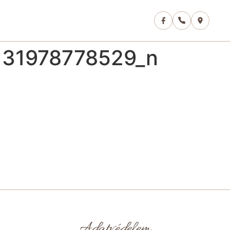
131978778529_n
Adatvédelem