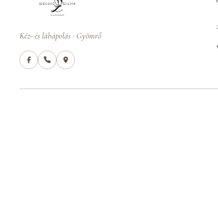
Kéz- és lábápolás · Gyömrő