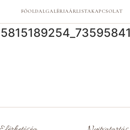
FŐOLDAL
GALÉRIA
ÁRLISTA
KAPCSOLAT
85815189254_7359584
Elérhetőség
Nyitvatartás