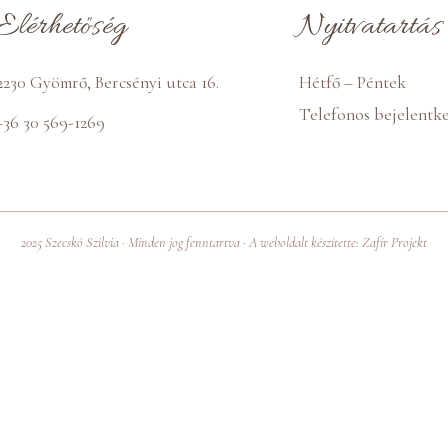
Elérhetőség
Nyitvatartás
2230 Gyömrő, Bercsényi utca 16.
Hétfő – Péntek
Telefonos bejelentke
+36 30 569-1269
2025 Szecskó Szilvia · Minden jog fenntartva · A weboldalt készítette:
Zafír Projekt