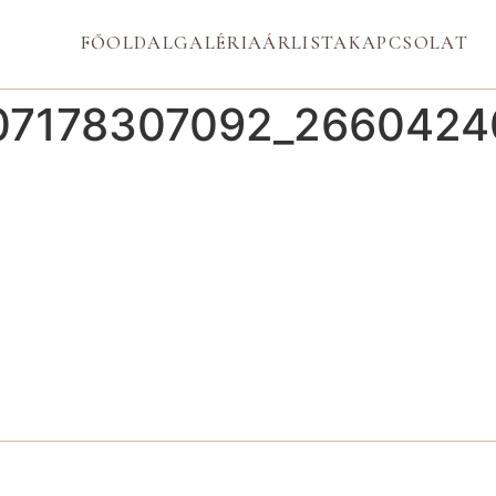
FŐOLDAL
GALÉRIA
ÁRLISTA
KAPCSOLAT
07178307092_266042